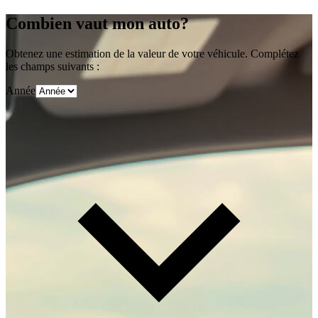
Combien vaut mon auto?
Obtenez une estimation de la valeur de votre véhicule. Complétez
les champs suivants :
Année